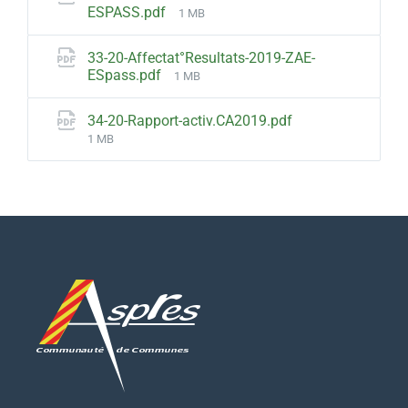
File
ESPASS.pdf
1 MB
size:
33-20-Affectat°Resultats-2019-ZAE-
File
ESpass.pdf
1 MB
size:
File
34-20-Rapport-activ.CA2019.pdf
size:
1 MB