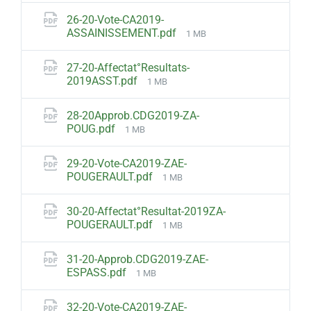
26-20-Vote-CA2019-
File
ASSAINISSEMENT.pdf
1 MB
size:
27-20-Affectat°Resultats-
File
2019ASST.pdf
1 MB
size:
28-20Approb.CDG2019-ZA-
File
POUG.pdf
1 MB
size:
29-20-Vote-CA2019-ZAE-
File
POUGERAULT.pdf
1 MB
size:
30-20-Affectat°Resultat-2019ZA-
File
POUGERAULT.pdf
1 MB
size:
31-20-Approb.CDG2019-ZAE-
File
ESPASS.pdf
1 MB
size:
32-20-Vote-CA2019-ZAE-