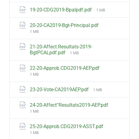
File
19-20-CDG2019-Bpalpdf.pdf
1 MB
size:
File
20-20-CA2019-Bgt-Principal.pdf
size:
1 MB
21-20-Affect.Resultats-2019-
File
BgtPCALpdf.pdf
1 MB
size:
File
22-20-Approb.CDG2019-AEP.pdf
size:
1 MB
File
23-20-Vote-CA2019AEP.pdf
1 MB
size:
24-20-Affect°Resultats2019-AEP.pdf
File
1 MB
size:
File
25-20-Approb.CDG2019-ASST.pdf
size:
1 MB