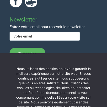
Newsletter
Entrez votre email pour recevoir la newsletter
Nous utilisons des cookies pour vous garantir la
Contactez nous
meilleure expérience sur notre site web. Si vous
continuez à utiliser ce site, nous supposerons
Communauté de Communes des Aspres
que vous en êtes satisfait. Nous utilisons des
Allée Hector Capellayre
cookies ou technologies similaires pour stocker
Immeuble C. Bourquin – BP 11
et accéder à des données personnelles vous
concernant comme celles liées à votre visite sur
66 301 Thuir
ce site. Nous pouvons également utiliser des
Téléphone :
04 68 53 21 87
traceurs exemptés du recueil du consentement