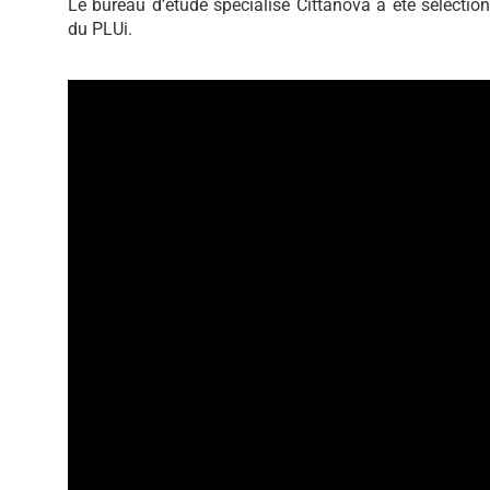
Le bureau d’étude spécialisé Cittànova a été sélect
du PLUi.