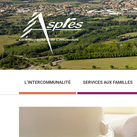
Skip
Skip
Skip
to
to
to
content
main
footer
navigation
L’INTERCOMMUNALITÉ
SERVICES AUX FAMILLES