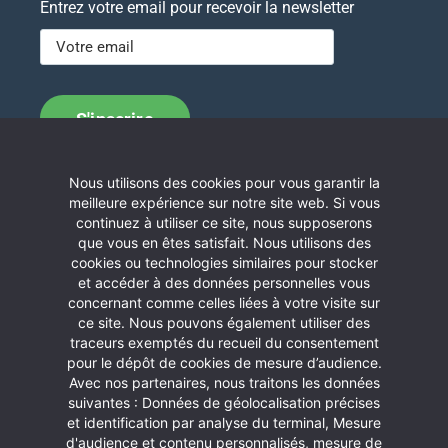
Entrez votre email pour recevoir la newsletter
Nous utilisons des cookies pour vous garantir la
Contactez nous
meilleure expérience sur notre site web. Si vous
continuez à utiliser ce site, nous supposerons
Communauté de Communes des Aspres
que vous en êtes satisfait. Nous utilisons des
Allée Hector Capellayre
cookies ou technologies similaires pour stocker
Immeuble C. Bourquin – BP 11
et accéder à des données personnelles vous
concernant comme celles liées à votre visite sur
66 301 Thuir
ce site. Nous pouvons également utiliser des
Téléphone :
04 68 53 21 87
traceurs exemptés du recueil du consentement
pour le dépôt de cookies de mesure d’audience.
Horaires d’ouverture
Avec nos partenaires, nous traitons les données
du lundi au vendredi de 8h30 à 12h
suivantes : Données de géolocalisation précises
et de 14h à 17h30
et identification par analyse du terminal, Mesure
d'audience et contenu personnalisés, mesure de