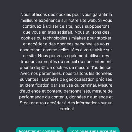
Nous utilisons des cookies pour vous garantir la
Contactez nous
meilleure expérience sur notre site web. Si vous
continuez à utiliser ce site, nous supposerons
Communauté de Communes des Aspres
que vous en êtes satisfait. Nous utilisons des
Allée Hector Capellayre
cookies ou technologies similaires pour stocker
Immeuble C. Bourquin – BP 11
et accéder à des données personnelles vous
concernant comme celles liées à votre visite sur
66 301 Thuir
ce site. Nous pouvons également utiliser des
Téléphone :
04 68 53 21 87
traceurs exemptés du recueil du consentement
pour le dépôt de cookies de mesure d’audience.
Horaires d’ouverture
Avec nos partenaires, nous traitons les données
du lundi au vendredi de 8h30 à 12h
suivantes : Données de géolocalisation précises
et de 14h à 17h30
et identification par analyse du terminal, Mesure
d'audience et contenu personnalisés, mesure de
performance du contenu, données d’audience et
Stocker et/ou accéder à des informations sur un
Contact
terminal
Accepter et continuer
Continuer sans accepter