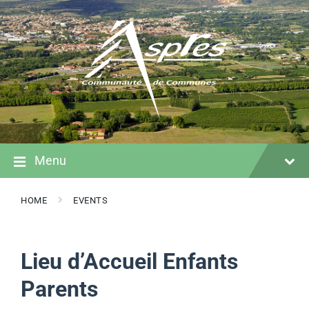
Skip
Skip
Skip
to
to
to
content
main
footer
navigation
Menu
HOME
EVENTS
Lieu d’Accueil Enfants
Parents