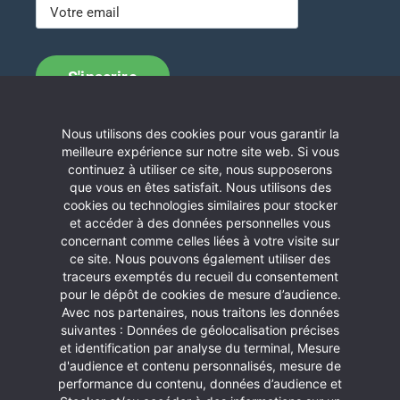
Nous utilisons des cookies pour vous garantir la
Contactez nous
meilleure expérience sur notre site web. Si vous
continuez à utiliser ce site, nous supposerons
Communauté de Communes des Aspres
que vous en êtes satisfait. Nous utilisons des
Allée Hector Capellayre
cookies ou technologies similaires pour stocker
Immeuble C. Bourquin – BP 11
et accéder à des données personnelles vous
concernant comme celles liées à votre visite sur
66 301 Thuir
ce site. Nous pouvons également utiliser des
Téléphone :
04 68 53 21 87
traceurs exemptés du recueil du consentement
pour le dépôt de cookies de mesure d’audience.
Horaires d’ouverture
Avec nos partenaires, nous traitons les données
du lundi au vendredi de 8h30 à 12h
suivantes : Données de géolocalisation précises
et de 14h à 17h30
et identification par analyse du terminal, Mesure
d'audience et contenu personnalisés, mesure de
performance du contenu, données d’audience et